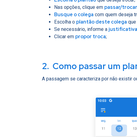
passar/troca
Nas opções, clique em
Busque o colega
com quem deseja tr
plantão deste colega
Escolha o
que 
justificativ
Se necessário, informe a
propor troca
Clicar em
;
2.
Como passar um pla
A passagem se caracteriza por não existir ou