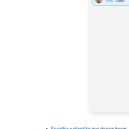
Escolha o plantão
que deseja trocar;